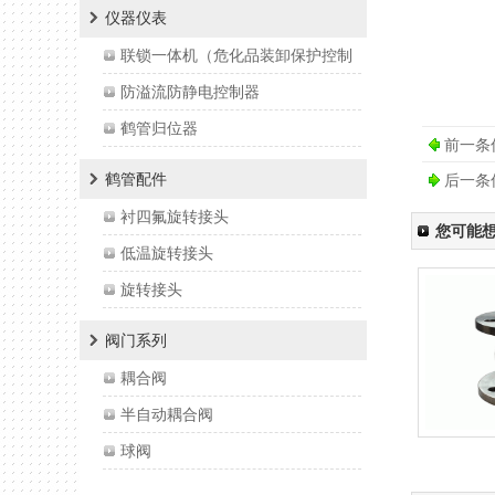
仪器仪表
联锁一体机（危化品装卸保护控制
系统）
防溢流防静电控制器
鹤管归位器
前一条
连接到位检测器
鹤管配件
后一条
衬四氟旋转接头
您可能
低温旋转接头
旋转接头
主密封圈
阀门系列
密封帽
耦合阀
半自动耦合阀
球阀
干式阀