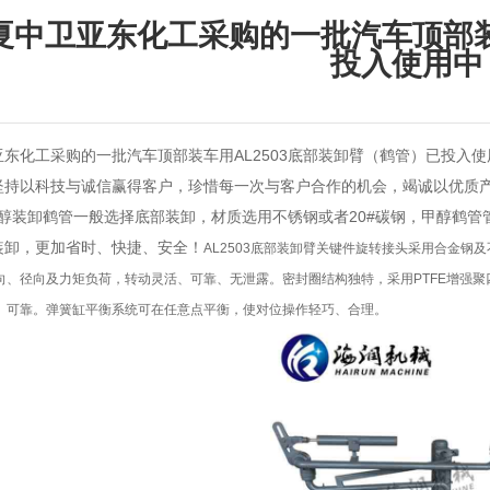
夏中卫亚东化工采购的一批汽车顶部装
投入使用中
东化工采购的一批汽车顶部装车用AL2503底部装卸臂（
鹤管
）已投入使
坚持以科技与诚信赢得客户，珍惜每一次与客户合作的机会，竭诚以优质
甲醇装卸
鹤管
一般选择底部装卸，材质选用不锈钢或者20#碳钢，甲醇
鹤管
装卸，更加省时、快捷、安全！
AL2503底部装卸臂
关键件旋转接头采用合金钢及
向、径向及力矩负荷，转动灵活、可靠、无泄露。
密封圈结构独特，采用PTFE增强
、可靠。
弹簧缸平衡系统可在任意点平衡，使对位操作轻巧、合理。