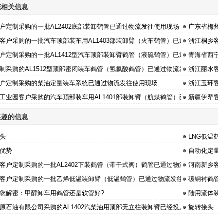
态相关信息
户定制采购的一批AL2402底部装卸鹤管已通过物流发往使用现场
广东省梅
客户采购的一批汽车顶部装车用AL1403部装卸臂（火车鹤管）已通过物流发
浙江桐乡客
户定制采购的一批AL1412型汽车顶部装卸臂鹤管（液硫鹤管）已通过物流发
青海省西宁
制采购的AL1512型顶部密闭装车鹤管（氢氟酸鹤管）已通过物流发往使用现场
浙江丽水客
户定制采购的柴油定量装车系统已通过物流发往使用现场
浙江玉环客
工业园客户采购的汽车顶部装车用AL1401部装卸臂（航煤鹤管）已通过物流
新疆伊犁客
兴趣的信息
头
LNG低
优势
自动化定
客户定制采购的一批AL2402下装鹤管（带干式阀）鹤管已通过物流发往使用现
河南新乡客
客户定制采购的一批乙烯低温装卸臂（低温鹤管）已通过物流发往使用现场
碳钢衬鹤
您解密：甲醇卸车用鹤管还是软管好?
陆用流体
原石油有限公司采购的AL1402汽柴油用顶部无立柱装卸臂已经投入使用中
旋转接头