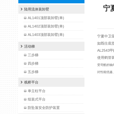
宁
陆用流体装卸臂
AL1401顶部装卸臂(单)
AL1402顶部装卸臂(单)
AL1403顶部装卸臂(单)
宁夏中卫亚
低温专用装卸臂(LNG)
如既往底
活动梯
AL2543
L1412顶部装卸臂(双)
三步梯
使用
鹤管
AL2503底部装卸臂(单)
四步梯
受苛酷的轴
AL2543底部装卸臂(双)
五步梯
封性能优越
AL2402下装鹤管
栈桥平台
AL1512顶部密闭装卸臂（双臂）
单立柱平台
AL1502顶部密闭装卸臂（单臂）
组装式平台
防坠落安全防护装置