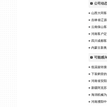
公司动
低温拉断阀
山西大同客
抱箍式拉断阀
吉林省辽源
衬四氟拉断阀
云南保山客
河南客户定
四川成都客
内蒙古新奥
可能感
低温旋转接
下装鹤管的
河南省安阳
新疆阿克苏
海润机械为
河南濮阳中