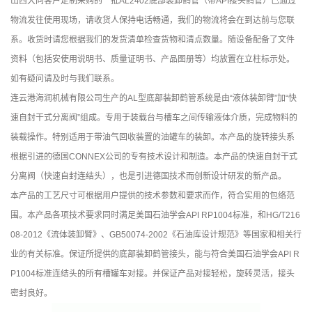
山西
大同
客户定制采购的一批AL2402底部装卸
鹤管
（带API接头
鹤管
）已通过
物流发往使用现场，请收货人保持电话畅通，我们的物流将会在到达前与您联
系。收货时请您根据我们的发货清单检查货物和清点数量。随设备配备了文件
资料（包括安使用说明书、质量证明书、产品图册等）均放置在立柱标示处。
如有疑问请及时与我们联系。
连云港海润机械有限公司生产的AL型底部装卸
鹤管
系统是由“液体装卸臂”加“快
速自封干式分离阀”组成。专用于装载台与槽车之间传输液体介质，完成物料的
装载操作。特别适用于带油气回收装置的油罐车的装卸。本产品的旋转接头系
根据引进的德国CONNEX公司的专有技术设计和制造。本产品的快速自封干式
分离阀（快速自封连结头），也是引进德国技术而创新设计研发的新产品。
本产品的工艺尺寸可根据用户提供的技术参数和要求而作，符合实用的包络范
围。本产品各项技术要求同时满足美国石油学会API RP1004标准，和HG/T216
08-2012《流体装卸臂》、GB50074-2002《石油库设计规范》等国家和相关行
业的有关标准。保证所提供的底部装卸
鹤管
接头，能与符合美国石油学会API R
P1004标准连结头的所有槽罐车对接。并保证产品对接轻松，旋转灵活，接头
密封良好。