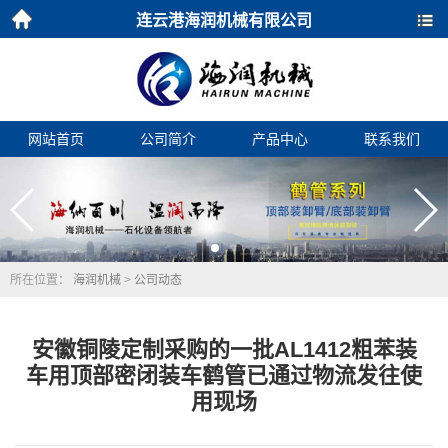
连云港海润机械有限公司
首页
导航
网站首页
公司简介
产品中心
联系我们
所在位置：
海润机械
>
公司动态
安徽铜陵定制采购的一批AL1412粗苯装
车用顶部密闭装车鹤管已通过物流发往使
用现场