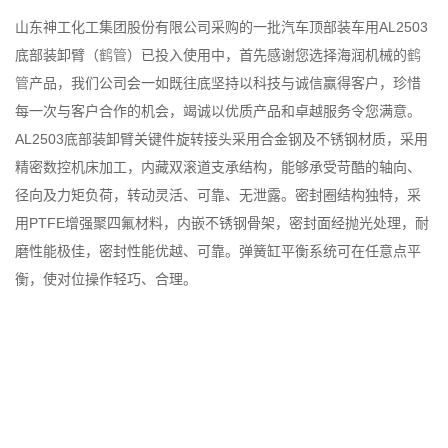
山东神工化工集团股份有限公司采购的一批汽车顶部装车用
AL2503
底部装卸臂（
鹤管
）
已投入使用中，首先感谢您选择海润机械的
鹤
管
产品，我们公司会一如既往底坚持以科技与诚信赢得客户，珍惜
每一次与客户合作的机会，竭诚以优质产品和卓越服务令您满意。
AL2503底部装卸臂
关键件旋转接头采用合金钢及不锈钢材质，采用
精密数控机床加工，内藏双滚道支承结构，能够承受苛酷的轴向、
径向及力矩负荷，转动灵活、可靠、无泄露。
密封圈结构独特，采
用PTFE增强聚四氟材料，内嵌不锈钢骨架，密封面经抛光处理，耐
磨性能极佳，密封性能优越、可靠。
弹簧缸平衡系统可在任意点平
衡，使对位操作轻巧、合理。