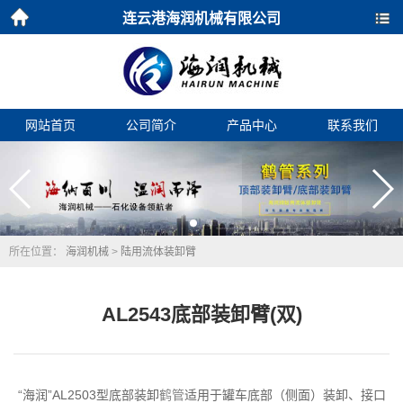
连云港海润机械有限公司
首页
导航
网站首页
公司简介
产品中心
联系我们
所在位置：
海润机械
>
陆用流体装卸臂
AL2543底部装卸臂(双)
“海润”AL2503型底部装卸
鹤管
适用于
罐车底部（侧面）装卸、接口