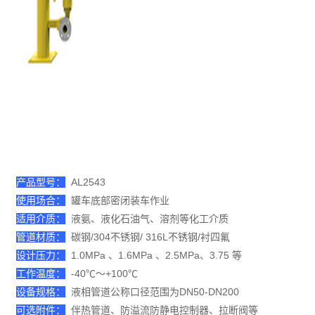
产品型号：
AL2543
使用场合：
罐车底部密闭装车作业
适用介质：
液氨、液化石油气、溶剂等化工介质
管道材质：
碳钢/304不锈钢/ 316L不锈钢/衬四氟
设计压力：
1.0MPa 、1.6MPa 、2.5MPa、3.75 等
工作温度：
-40℃～+100℃
设备规格：
液相管道公称口径范围为DN50-DN200
可选附件：
伴热管道、防溢流防静电控制器、拉断阀等